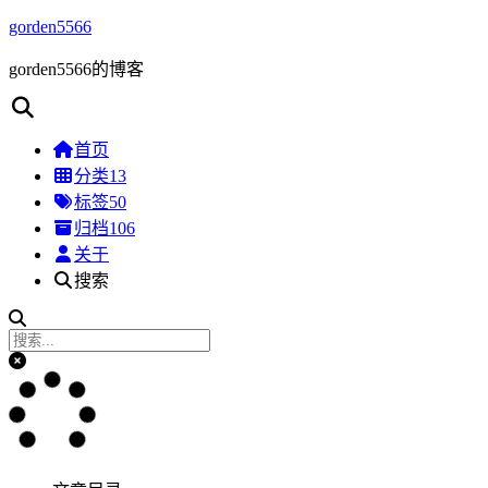
gorden5566
gorden5566的博客
首页
分类
13
标签
50
归档
106
关于
搜索