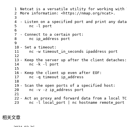
1
Netcat is a versatile utility for working with 
2
More information: <https://nmap.org/ncat>.
3
4
- Listen on a specified port and print any data
5
    nc -l port
6
7
- Connect to a certain port:
8
    nc ip_address port
9
10
- Set a timeout:
11
    nc -w timeout_in_seconds ipaddress port
12
13
- Keep the server up after the client detaches:
14
    nc -k -l port
15
16
- Keep the client up even after EOF:
17
    nc -q timeout ip_address
18
19
- Scan the open ports of a specified host:
20
    nc -v -z ip_address port
21
22
- Act as proxy and forward data from a local TC
23
    nc -l local_port | nc hostname remote_port
相关文章