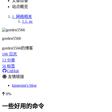
文章目录
站点概览
1.
网络相关
1.1.
nc
gorden5566
gorden5566的博客
106
日志
13
分类
50
标签
GitHub
友情链接
kingrong's blog
0%
一些好用的命令