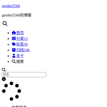
gorden5566
gorden5566的博客
首页
分类
13
标签
50
归档
106
关于
搜索