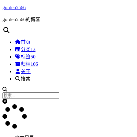
gorden5566
gorden5566的博客
首页
分类
13
标签
50
归档
106
关于
搜索