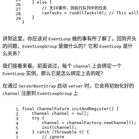
    } 
else
 {
26
// 无IO事件，则执行队列中的任务
27
        ranTasks = runAllTasks(
0
); 
// This will
28
    }
29
}
讲到这里，你应该对
做的事有所了解了。回到开头
EventLoop
的问题，
是做什么的？它和
是什
EventLoopGroup
EventLoop
么关系？
我们接着来看。前面说过，每个
上会绑定一个
channel
实例，那么它是怎么绑定上去的呢？
EventLoop
在通过
启动
时，它会将初始化好的
ServerBootStrap
server
注册到
上
channel
EventLoopGroup
final
 ChannelFuture 
initAndRegister
()
{
1
    Channel channel = 
null
;
2
try
 {
3
        channel = channelFactory.newChannel();
4
        init(channel);
5
    } 
catch
 (Throwable t) {
6
// ignore
7