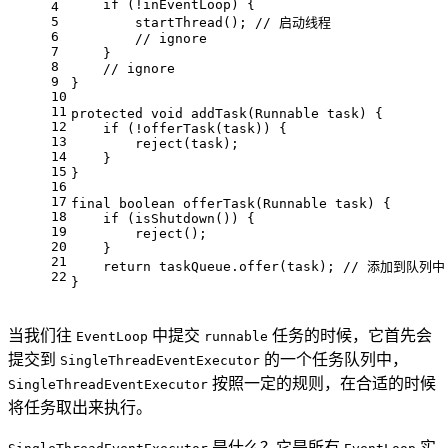
if
 (!inEventLoop) {
4
5
        startThread(); 
// 启动线程
6
// ignore
7
    }
8
// ignore
9
}
10
11
protected
void
addTask
(Runnable task)
{
12
if
 (!offerTask(task)) {
13
        reject(task);
14
    }
15
}
16
17
final
boolean
offerTask
(Runnable task)
{
18
if
 (isShutdown()) {
19
        reject();
20
    }
21
return
 taskQueue.offer(task); 
// 添加到队列中
22
}
当我们往
中提交
任务的时候，它首先会
EventLoop
runnable
提交到
的一个任务队列中，
SingleThreadEventExecutor
按照一定的规则，在合适的时候
SingleThreadEventExecutor
将任务取出来执行。
是什么？它是所有
实