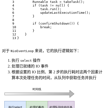
3
        Runnable task = takeTask();
4
if
 (task != 
null
) {
5
            task.run();
6
            updateLastExecutionTime();
7
        }
8
9
if
 (confirmShutdown()) {
10
break
;
11
        }
12
    }
13
}
对于
来说，它的执行逻辑如下：
NioEventLoop
执行
操作
select
处理已就绪的 IO 事件
根据设置的 IO 比例、第 2 步的执行耗时这两个因素计
算本次处理任务的时间，从队列中获取任务并执行