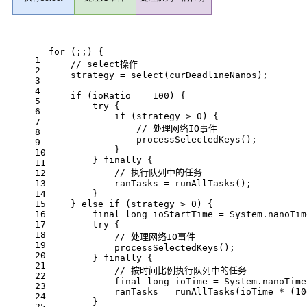
for
 (;;) {
1
// select操作
2
    strategy = select(curDeadlineNanos);
3
4
if
 (ioRatio == 
100
) {
5
try
 {
6
if
 (strategy > 
0
) {
7
// 处理网络IO事件
8
                processSelectedKeys();
9
            }
10
        } 
finally
 {
11
// 执行队列中的任务
12
13
            ranTasks = runAllTasks();
14
        }
15
    } 
else
if
 (strategy > 
0
) {
16
final
long
 ioStartTime = System.nanoTim
17
try
 {
18
// 处理网络IO事件
19
            processSelectedKeys();
20
        } 
finally
 {
21
// 按时间比例执行队列中的任务
22
final
long
 ioTime = System.nanoTime
23
            ranTasks = runAllTasks(ioTime * (
10
24
        }
25