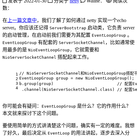
发表于
2022-01-30
分类于
netty
Waline：
阅读次
数：
在
上一篇文章中
，我们了解了如何通过 netty 实现一个echo
server。你应该还记得
启动类，它负责 server
ServerBootstrap
的启动管理，在启动前我们需要为其配置
。
EventLoopGroup
有配套的
，比如通常使
EventLoopGroup
ServerSocketChannel
用最多的是
，它就需要和
NioEventLoopGroup
搭配起来工作。
NioServerSocketChannel
// NioServerSocketChannel和NioEventLoopGroup搭配
1
EventLoopGroup group = 
new
 NioEventLoopGroup();
2
3
b.group(group)                          
// 配置Ev
4
 .channel(NioServerSocketChannel.class) 
// 配置Se
你可能会有疑问：
是什么？它的作用什么？
EventLoopGroup
本文就来探讨下这个问题。
要使用简单的方式讲清楚这个问题，确实有一定的难度。我想
了好久，最后决定从
的用法讲起，逐步去深入分
EventLoop