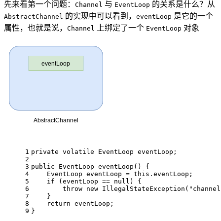
先来看第一个问题：
与
的关系是什么？从
Channel
EventLoop
的实现中可以看到，
是它的一个
AbstractChannel
eventLoop
属性，也就是说，
上绑定了一个
对象
Channel
EventLoop
1
private
volatile
 EventLoop eventLoop;
2
3
public
 EventLoop 
eventLoop
()
{
4
    EventLoop eventLoop = 
this
.eventLoop;
5
if
 (eventLoop == 
null
) {
6
throw
new
 IllegalStateException(
"channel
7
    }
8
return
 eventLoop;
9
}