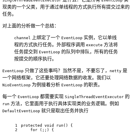
SingleThreadEventExecutor
EventLoop
现类的一个父类，用于通过单线程的方式执行所有提交过来的
任务。
对上面的分析做一个总结：
上绑定了一个
实例，它以单线
channel
EventLoop
程的方式执行任务。外部程序调用
方法将
execute
任务提交到
的队列中排队，所有的任务
EventLoop
按提交的顺序执行。
只做了这些事吗？当然不是，不要忘了，
是
EventLoop
netty
一个网络框架，它还要处理网络数据的收发。我们以
为例接着分析
的职责。
NioEventLoop
EventLoop
每一个
都需要实现
的
EventLoop
SingleThreadEventExecutor
方法，它里面用于执行具体实现类的业务逻辑。例如
run
就只是取出任务并执行
DefaultEventLoop
1
protected
void
run
()
{
2
for
 (;;) {