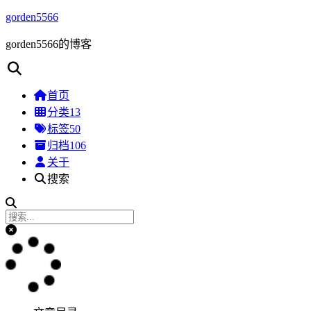
gorden5566
gorden5566的博客
首页
分类
13
标签
50
归档
106
关于
搜索